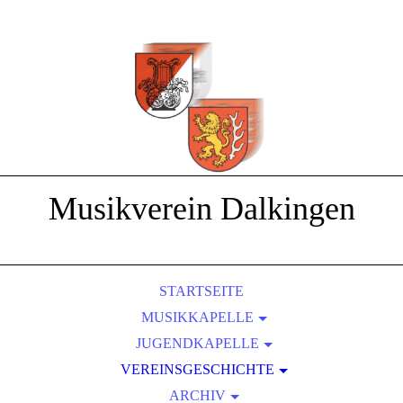
Musikverein Dalkingen
STARTSEITE
MUSIKKAPELLE
JUGENDKAPELLE
DIRIGENTEN
2009 - AUSFLUG INS SENSAPOLIS
VEREINSGESCHICHTE
FAHNE
2012 - D2 UND D3 LEHRGÄNGE
FLÜGELHORN
ARCHIV
... 1954