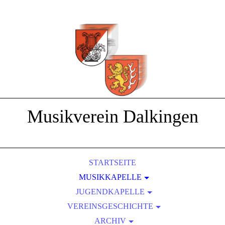
Musikverein Dalkingen
STARTSEITE
MUSIKKAPELLE
JUGENDKAPELLE
DIRIGENTEN
2009 - AUSFLUG INS SENSAPOLIS
VEREINSGESCHICHTE
FAHNE
2012 - D2 UND D3 LEHRGÄNGE
FLÜGELHORN
ARCHIV
... 1954