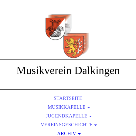
Musikverein Dalkingen
STARTSEITE
MUSIKKAPELLE
JUGENDKAPELLE
DIRIGENTEN
2009 - AUSFLUG INS SENSAPOLIS
VEREINSGESCHICHTE
FAHNE
2012 - D2 UND D3 LEHRGÄNGE
FLÜGELHORN
ARCHIV
... 1954